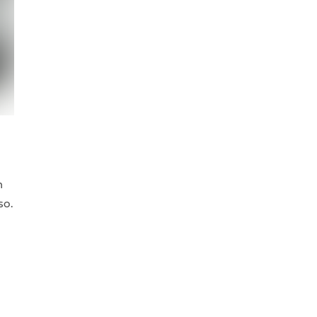
n
so.